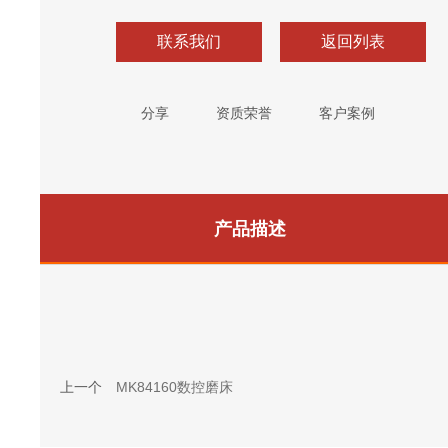
联系我们
返回列表
分享
资质荣誉
客户案例
产品描述
上一个
MK84160数控磨床