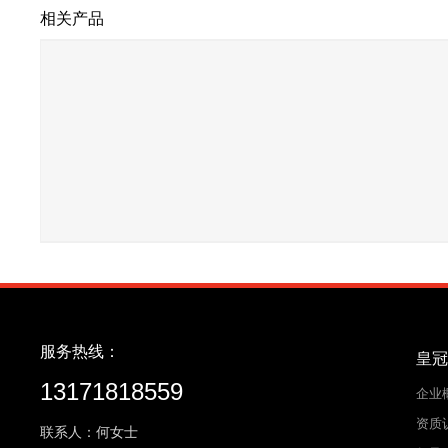
相关产品
服务热线：
皇冠
13171818559
企业
资质
联系人：何女士