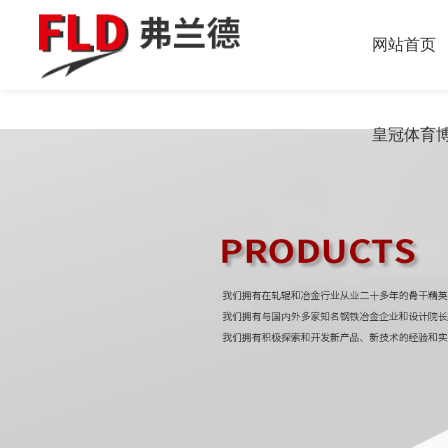
皇冠博彩app
网站首页
皇冠体育