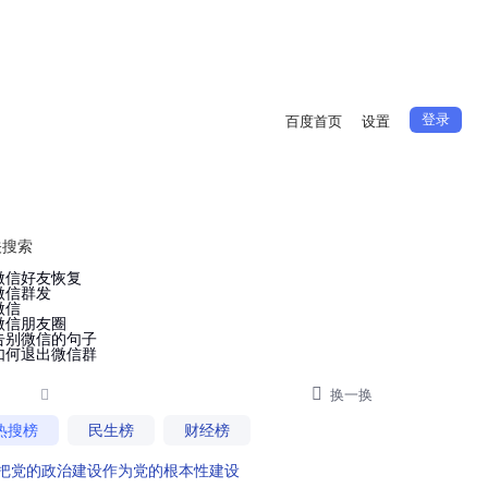
登录
百度首页
设置
关搜索
微信好友恢复
微信群发
微信
微信朋友圈
告别微信的句子
如何退出微信群


换一换
热搜榜
民生榜
财经榜
把党的政治建设作为党的根本性建设