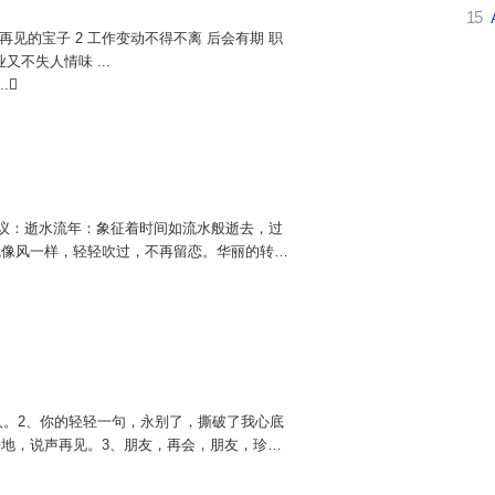
15
再见的宝子 2 工作变动不得不离 后会有期 职
又不失人情味 ...
..
议：逝水流年：象征着时间如流水般逝去，过
就像风一样，轻轻吹过，不再留恋。华丽的转
接新的开始。万般皆成空：表达了一种对过去一
久。2、你的轻轻一句，永别了，撕破了我心底
地，说声再见。3、朋友，再会，朋友，珍
海内存知己，天涯若比邻。5、人生，既有相