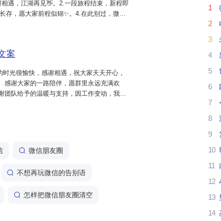
谢相遇，江湖再见👋。2.一段旅程结束，新程即
1
谊长存，愿大家前程似锦✨。4.在此别过，微信
2
明日辉煌再聚，感恩有你们陪伴🙏。6.微信群
3
文案
4
5
的时光很愉快，感谢相遇，祝大家天天开心，
、感谢大家的一路陪伴，愿群里永远充满欢
6
谢团队给予的温暖与支持，因工作变动，我将
7
会！4、在这里找到了归属，如今却要独自远
都能继续发光！5、时光匆匆，因工...
8
9
10
信
微信朋友圈
11
不想再玩微信的告别语
12
怎样把微信朋友圈清空
13
14