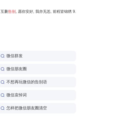
, 互删
告别
, 愿你安好, 我亦无恙, 前程皆锦绣 9.
微信群发
微信朋友圈
不想再玩微信的告别语
微信哀悼词
怎样把微信朋友圈清空