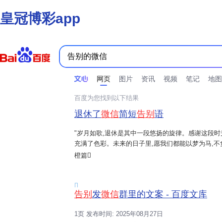
皇冠博彩app
时间不限
所有网页和文件
站点内检索
网页
图片
资讯
视频
笔记
地图
百度为您找到以下结果
退休了
微信
简短
告别
语
"岁月如歌,退休是其中一段悠扬的旋律。感谢这段
充满了色彩。未来的日子里,愿我们都能以梦为马,不负
上与同事、朋友分享,表达退休之际的心情与祝福。
橙篇

告别
发
微信
群里的文案 - 百度文库
1页 发布时间: 2025年08月27日