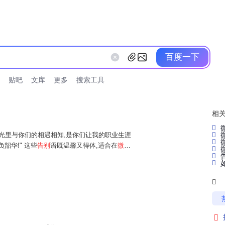
百度一下
贴吧
文库
更多
搜索工具
相
时光里与你们的相遇相知,是你们让我的职业生涯
韶华!" 这些
告别
语既温馨又得体,适合在
微信

