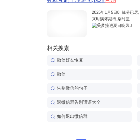
礼貌互删干净短句,优雅
告别
2025年1月5日
8. 缘分已尽
来时满怀期待,别时互...
美梦撞进夏日晚风
相关搜索
微信好友恢复
微信
告别微信的句子
退微信群告别话语大全
如何退出微信群