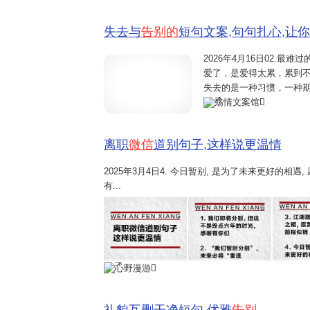
失去与
告别的
短句文案,句句扎心,让
2026年4月16日
02.最难过
爱了，是爱得太累，累到不
失去的是一种习惯，一种期
在后来的无数个瞬间里，慢
殇情文案馆
计划着未来，而对方已经在计划
离职
微信
道别句子,这样说更温情
2025年3月4日
4. 今日暂别, 是为了未来更好的相遇,
有...
心野漫游