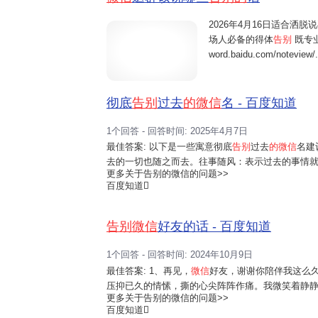
2026年4月16日
适合洒脱说
场人必备的得体
告别
既专业
word.baidu.com/noteview/.
彻底
告别
过去
的微信
名 - 百度知道
1个回答 - 回答时间: 2025年4月7日
最佳答案:
以下是一些寓意彻底
告别
过去
的微信
名建
去的一切也随之而去。往事随风：表示过去的事情
更多关于告别的微信的问题>>
身：意味着以一种优雅和决绝的方式告别过去，迎
百度知道
切不再执着，看淡一切的心境。余温已...
告别微信
好友的话 - 百度知道
1个回答 - 回答时间: 2024年10月9日
最佳答案:
1、再见，
微信
好友，谢谢你陪伴我这么
压抑已久的情愫，撕的心尖阵阵作痛。我微笑着静静
更多关于告别的微信的问题>>
重，流水匆匆，岁月匆匆，唯有支情永存心中。4、
百度知道
遇，也有分离，让我们有缘再聚。6、...