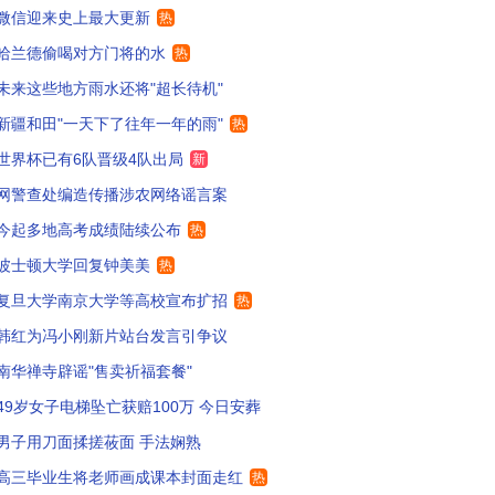
微信迎来史上最大更新
热
哈兰德偷喝对方门将的水
热
未来这些地方雨水还将"超长待机"
新疆和田"一天下了往年一年的雨"
热
世界杯已有6队晋级4队出局
新
网警查处编造传播涉农网络谣言案
今起多地高考成绩陆续公布
热
波士顿大学回复钟美美
热
复旦大学南京大学等高校宣布扩招
热
韩红为冯小刚新片站台发言引争议
南华禅寺辟谣"售卖祈福套餐"
49岁女子电梯坠亡获赔100万 今日安葬
男子用刀面揉搓莜面 手法娴熟
高三毕业生将老师画成课本封面走红
热