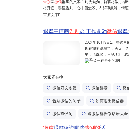
告别
发
微信
群里的文案 1.时光匆匆，群聊将散，感
将开启，群里告别，心中留念🌟。3.群聊虽解，情
群散，但梦想与你们同在翱翔🌈。5.今日群聊解散，
百度文库
里话别离，未来路...
退群高情商
告别
语,工作调动
微信
退群
2024年10月9日
1、在这里
现在我要退群了，再见！2
笑，退群啦，再见！3、感
退群。愿大家前程光明，再
一朵开在云中的花
航，愿未来的日子里，我们
大家还在搜
微信好友恢复
微信群发
微
告别微信的句子
如何退出微信群
微信哀悼词
退微信群告别话语大全
微信
退群该说哪些
告别的
话