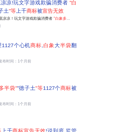
底凉凉!玩文字游戏欺骗消费者
"白
子土
"等
上千
商标
被
宣告无效
底凉凉！玩文字游戏欺骗消费者
"白象多
...
前
1127个心机
商标
,
白象
大
半袋
翻
发布时间：1个月前
多半袋"
"德子土
"等
1127个
商标
被
发布时间：1个月前
等
上千
商标宣告无效
!说到底,监管