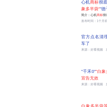
心机
商标
彻
象多半袋"
"德
简介：心机
商标
彻
发布时间：1个月

01:09
官方点名清理
车了
来源：好看视频

01:11
"千禾0"
"白象
宣告无效
来源：好看视频

01:35
白象多半袋