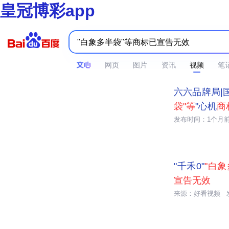
皇冠博彩app
网页
图片
资讯
视频
笔

00:36
六六品牌局|
袋"等
"心机
商
发布时间：1个月

02:02
"千禾0"
"白象
宣告无效
来源：好看视频

00:46