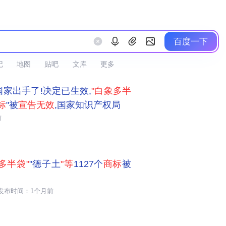
百度一下
记
地图
贴吧
文库
更多
国家出手了!决定已生效,
"白象多半
标
"被
宣告无效
,国家知识产权局
前
多半袋"
"德子土
"等
1127个
商标
被
发布时间：1个月前