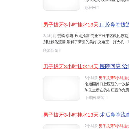
程序维护自己的权益 赞10
荔枝网
水13天
!
男子
鼻腔被拔通? 荔
男子拔牙3小时挂水13天
,口腔鼻腔拔通
3小时前
责编:李娜 热点推荐 商丘市睢阳区政协原
别让低俗流量,消解了新疆的美好 充电宝、打火机
存影像 国际金价"高台跳水",金饰价格降了,网友:降
映象新闻
男子拔牙3小时挂水13天
医院回应 治
8小时前
男子拔牙3小时挂水
南通固德口腔医院的一次拔
陈先生所在的村庄宣传免费
先生,催促他去做检查。前
中华网·新闻
就诊。医生建议他拔掉两颗
男子拔牙3小时挂水13天
术后鼻腔流血
2小时前
男子拔牙3小时挂水