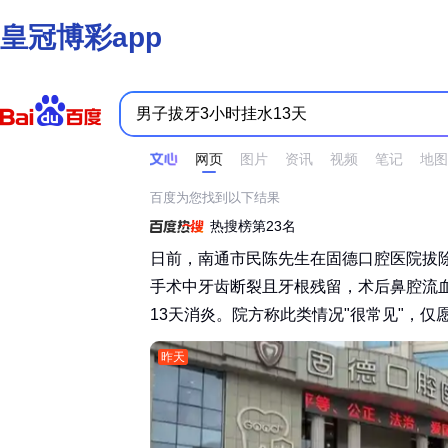
皇冠博彩app
时间不限
所有网页和文件
站点内检索
网页
图片
资讯
视频
笔记
地图
百度为您找到以下结果
热搜榜第23名
日前，南通市民陈先生在固德口腔医院拔
手术中牙齿断裂且牙根残留，术后鼻腔流
13天消炎。院方称此类情况"很常见"，仅愿
昨天