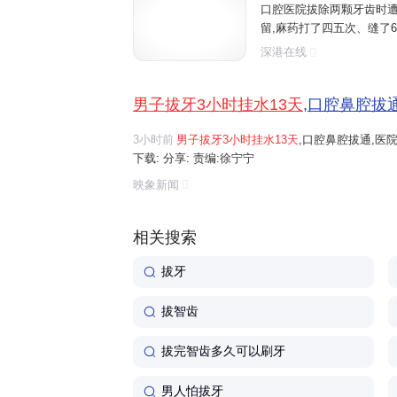
口腔医院拔除两颗牙齿时遭
留,麻药打了四五次、缝了6
挂水13天消炎。院方称此类情
深港在线
年5月,陈先生吃东西时不小心
男子拔牙3小时挂水13天
,口腔鼻腔拔
3小时前
男子拔牙3小时挂水13天
,口腔鼻腔拔通,医院:很
下载: 分享: 责编:徐宁宁
映象新闻
相关搜索
拔牙
拔智齿
拔完智齿多久可以刷牙
男人怕拔牙