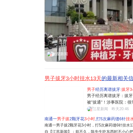
红星新闻
男子拔牙3小时挂水13天
的最新相关
男子
经历离谱拔牙:
拔牙3
男子经历离谱拔牙：拔牙
被"拔通"！涉事医院：
陈先生却因此落下了心理
红星新闻
昨天20:46
住的村庄做宣传，称可以
南通一
男子拔
2颗牙花
3小时
,打5次麻药缝6针
挂水
话，之后，医院隔三差五
南通一男子拔2颗牙花3小时，打5次麻药缝6针挂水1
久，陈先
自【江苏新闻】；前不久，陈先生吃东西时不小心