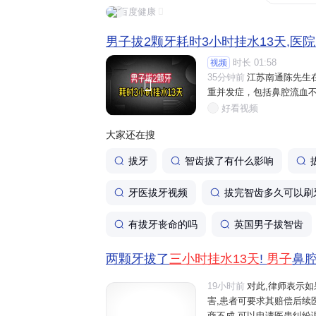
百度健康
男子拔2颗牙耗时3小时挂水13天,医
时长 01:58
视频
35分钟前
江苏南通陈先生

重并发症，包括鼻腔流血不
好看视频
大家还在搜
拔牙
智齿拔了有什么影响
牙医拔牙视频
拔完智齿多久可以刷
有拔牙丧命的吗
英国男子拔智齿
两颗牙拔了
三小时挂水13天
!
男子
鼻腔
19小时前
对此,律师表示
害,患者可要求其赔偿后续
商不成,可以申请医患纠纷