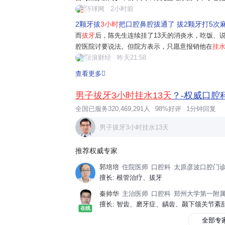
方建议他拔掉2颗牙，然后种牙。陈先生表示自己血
环球网
2小时前
而，整个拔牙持续近3个小时，麻药打...
2颗牙拔
3小时
把口腔鼻腔拔通了 拔2颗牙打5次
而
拔牙
后，陈先生连续挂了13天的消炎水，吃饭、
腔医院讨要说法。但院方表示，只愿意报销他在
挂
的"拔牙后鼻腔血流不止，上颌窦被拔通"的情况，
新浪财经
昨天21:58
及拆线遗漏以及牙槽骨内仍有2毫米...
查看更多
男子拔牙3小时挂水13天
？-权威口腔
全国已服务320,469,291人
98%好评
1分钟回复
男子拔牙3小时挂水13天
推荐权威专家
郭培培
住院医师
口腔科
太原彦波口腔门
擅长: 根管治疗、拔牙
秦帅华
主治医师
口腔科
郑州大学第一附
在线
全部专