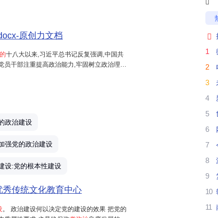

集体学习时的讲话,载于《十九大以来重要文献
设的极...
docx-原创力文档

1
的
十八大以来,习近平总书记反复强调,中国共
党员干部注重提高政治能力,牢固树立政治理
2
治纪律,加强政治历练,积累政治经验,自觉把讲
3
政治建设...
4
5
的政治建设
6
加强党的政治建设
7
8
建设:党的根本性建设
9
-优秀传统文化教育中心
10
11
设
。 政治建设何以决定党的建设的效果 把党的