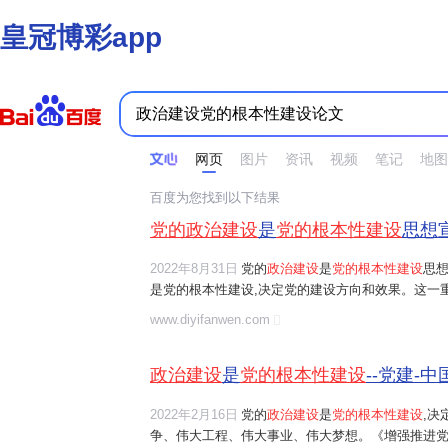
皇冠博彩app
时间不限
所有网页和文件
站点内检索
网页
图片
资讯
视频
笔记
地图
百度为您找到以下结果
党的政治建设
是
党的根本性建设
思想宣
2022年8月31日
党的
政治建设
是
党的根本性建设
思想
是党的根本性建设,决定党的建设方向和效果。这一
总结出的科学结论,又是面向新时代对党的建设内在
www.diyifanwen.com
辑、实践逻辑和理论逻辑。 1.党的政治属性和独特
政治建设
是
党的根本性建设
--党建-
2022年2月16日
党的
政治建设
是
党的根本性建设
,决
争、伟大工程、伟大事业、伟大梦想。《增强推进党的