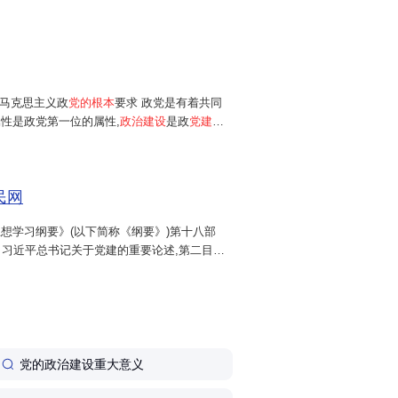
,同时是中国人民和中华民族的先锋队,党的最
为马克思主义政
党的根本
要求 政党是有着共同
性是政党第一位的属性,
政治建设
是政
党建设
彻底的批判精神和具有鲜明的政治立场,这就内
。马克思、...
民网
想学习纲要》(以下简称《纲要》)第十八部
了习近平总书记关于党建的重要论述,第二目就
的重要地位。该目包括第177条、第178条,二
...
党的政治建设重大意义