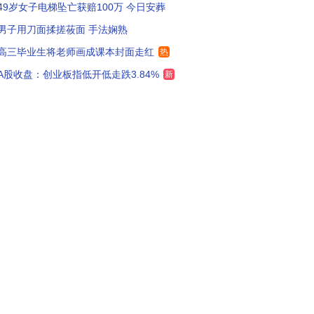
49岁女子电梯坠亡获赔100万 今日安葬
男子用刀面揉搓莜面 手法娴熟
高三毕业生将老师画成课本封面走红
热
A股收盘：创业板指低开低走跌3.84%
新