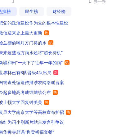


换一换
热搜榜
民生榜
财经榜
把党的政治建设作为党的根本性建设
微信迎来史上最大更新
热
哈兰德偷喝对方门将的水
热
未来这些地方雨水还将"超长待机"
新疆和田"一天下了往年一年的雨"
热
世界杯已有6队晋级4队出局
新
网警查处编造传播涉农网络谣言案
今起多地高考成绩陆续公布
热
波士顿大学回复钟美美
热
复旦大学南京大学等高校宣布扩招
热
韩红为冯小刚新片站台发言引争议
南华禅寺辟谣"售卖祈福套餐"