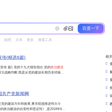
百度一下
贴吧
文库
更多
搜索工具
相
传(精选5篇)
宣传 篇1 党的十九大报告指出,党的
政治建设
重大战略判断,既是从党的建设长期历史经验中
规律和发展趋向的深入揭示,具有深邃的历史逻
政治
中国共产党新闻网
定党的建设方向和效果,事关统揽推进伟大斗
政治建设的自觉性和坚定性》,是2018年6月