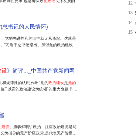
本质属性要求,也是确保政
党政治
良序发展的根
12
和重要创新成果,也是新时代推动全面从严治党
13
.
14
"(总书记的人民情怀)
15
了，党的先进性和纯洁性就无从谈起。这就是
。"习近平总书记指出。加强党的政治建设，
集中统一领导。政治方向是党生存发展第一位的
建设
》简评..._中国共产党新闻网
性和规律性的认识,作出"党的
政治建设
是
党的
位""以党的政治建设为统领"的重大命题,作出
党取得历史性、开创性成就,产生全方位、深层
部
性建设
。旗帜鲜明讲政治、注重政治建党是马
义为指导的无产阶级政党,是代表无产阶级根