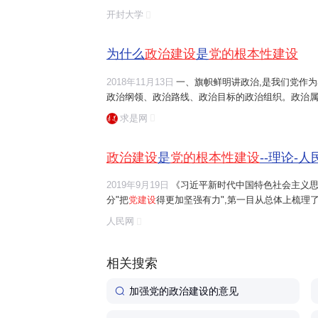
本利益的政治集团。我们党是中国工人阶级的先锋队
开封大学
高理想和最终目标是实现共产主义。马克思主义...
为什么
政治建设
是
党的根本性建设
2018年11月13日
一、旗帜鲜明讲政治,是我们党作
政治纲领、政治路线、政治目标的政治组织。政治属
的必然要求。马克思主义的革命性,集中表现在它的
求是网
在地要求马克思主义政党要旗帜鲜明、光明磊落讲政治
政治建设
是
党的根本性建设
--理论-人
2019年9月19日
《习近平新时代中国特色社会主义思
分"把
党建设
得更加坚强有力",第一目从总体上梳理
是"
政治建设
是
党的根本性建设
",体现了党的政治建设
人民网
者分别重点阐述了为什么要加强党的政治建设以及如何
相关搜索
加强党的政治建设的意见