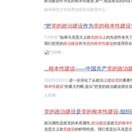
政治建设作为党的根本性建设,第一,既是政党的内在
本保障。第二,既是十八大以来管党治党的鲜活经验
曲阜师范大学优秀传统文化教育中心
向纵深发展的重要实践原则和内在要求。第三,既要..
"把
党的政治建设
作为
党的根本性建设
7小时前
"如果马克思主义政
党政治
上的先进性丧失
我们把党的
政治建设
作为
党的根本性建设
的道理所在
首要任务是保证全党服从中央，坚持党中央权威和
光明网
问题。习近平总书记曾讲过一个长征故事："红军...
...
根本性建设
——中国共产
党的政治
2022年3月2日
进一步深化了从政治上
建设党的
重要
根本性建设
"的重大判断,提出"把党的政治建设摆在首
一系列重大决策部署,引领和推动新时代全面从严治
人民网
次影响,为党和国家事业发展提供了坚强政治保证...
党的政治建设
是
党的根本性建设
-组织
政治属性是政党的本质属性,
政治建设
是政
党的根本
克思主义政
党建设
的鲜明特质。我们党是以马克思主