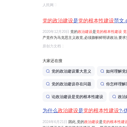
29日习近平总书记在主持十九届中央政治局第六次
人民网
选编》上册。这篇重要文献深刻阐述了加强党的政治建
党的政治建设
是
党的根本性建设
范文.
2020年12月20日
党的
政治建设
是
党的根本性建设 党
产党作为马克思主义政党,必须旗帜鲜明讲政治,要求
想,正确把握政治方向,坚定站稳政治立场,严格遵守政
原创力文档
政治贯穿于党性锻炼全过程。党的十九大明确提出党的
大家还在搜
党的政治建设重大意义
如何理解党
党的政治建设存在问题
你怎样理解
论政治建设是党的根本性建设
政治
为什么
政治建设
是
党的根本性建设
?
2024年6月21日
因此,党的
政治建设
是
党的根本性建