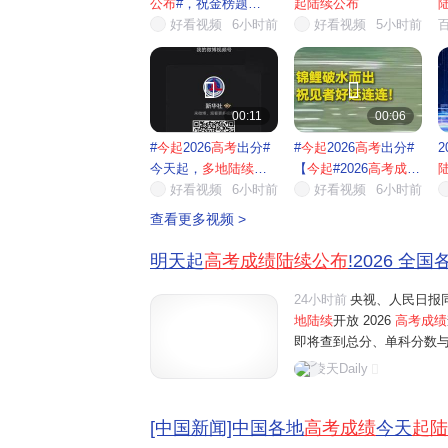
公布
#，祝金榜题
起陆续公布
名！】今...
好看视频
6小时前
好看视频
5小时前


00:11
00:06
#
今起
2026
高考
出分#
#
今起
2026
高考
出分#
2
今天起，
多地陆续公
【
今起
#2026
高考成绩
布
高...
好看视频
6小时前
陆续
好看视频
...
6小时前
查看更多视频 >
明天起
高考成绩陆续公布
!2026 全
24小时前
央视、人民日报同
地陆续
开放 2026
高考成绩
即将查到总分、单科分数
入口、出分后关键操作，
凌天Daily
榜完整时间表（按出分先后排
[中国新闻]中国各地
高考成绩
今天
起陆