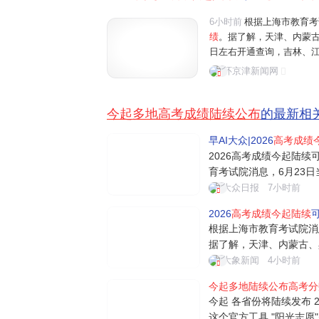
6小时前
根据上海市教育考
绩
。据了解，天津、内蒙古
日左右开通查询，吉林、江
外，
多地
已
陆续公布
志愿填
环京津新闻网
国高考拉开大幕，在江苏省
今起多地高考成绩陆续公布
的最新相
早AI大众|2026
高考成绩
2026高考成绩今起陆续
育考试院消息，6月23
津、内蒙古、黑龙江等地2
大众日报
7小时前
通查询，吉林、江苏、安
2026
高考成绩今起陆续
可
地已陆续公布志愿填报工
根据上海市教育考试院消
据了解，天津、内蒙古、黑
4日左右开通查询，吉林
大象新闻
4小时前
日。另外，多地已陆续公
今起多地陆续公布高考分
起可查高考成绩 各地查分
今起 各省份将陆续发布 2
考试院...
这个官方工具 "阳光志愿