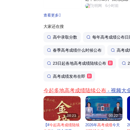
填报信息服务系统，依托
光明网
6小时前
量官方权威数据，为考生
查看更多
务。个性化智能筛选，助力
大家还在搜
高中录取分数
每年高考成绩公布日
春季高考成绩什么时候公布
高考成
23日起各地高考成绩陆续公布
新
高考成绩发布在即
新
今起多地高考成绩陆续公布
- 视频大


00:23
00:22
【#
今起高考成绩陆续
2026年
高考成绩
今天
2