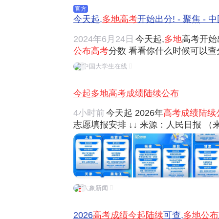
官方
今天起,
多地高考
开始出分! - 聚焦 -
2024年6月24日
今天起,
多地
高考开始
公布高考
分数 看看你什么时候可以查分
布考生
高考成绩
及位序、本科各批次录
中国大学生在线
22:00起可以查询成绩 云南预计6月
分数线...
今起多地高考成绩陆续公布
4小时前
今天起 2026年
高考成绩陆续
志愿填报安排 ↓↓ 来源：人民日报 
大象新闻
2026
高考成绩今起陆续
可查,
多地公布