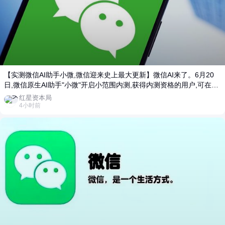
【实测微信AI助手小微,微信迎来史上最大更新】微信AI来了。6月20
日,微信原生AI助手"小微"开启小范围内测,获得内测资格的用户,可在微
信更新至最新版本(8.0.75)后,点击微信主界面左上角的"小微"标志使用
红星资本局
AI功能。用户也可以在主界面一键右滑,开启与"小微"的互动。记者在
4小时前
第一时间体验了"小微"测试版。无论从交互体验还是功能丰富程度来
看,这都是称得上是微信史上最大的一次更新。 进入"小微"后,用户可通
过文字或语音对话来操作一些基础功能,包括日常对话、文件阅读、设
置提醒、发送消息、转账、进行朋友圈管理等。例如"给妈妈发生日快
乐"、"转账给XXX"、"抓取近两天朋友圈中值得关注的重点内容"、"提
醒我5分钟后喝水"等。微信AI助手小微(界面)