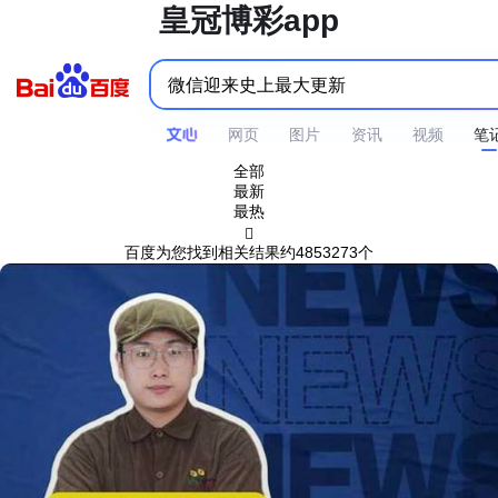
皇冠博彩app
网页
图片
资讯
视频
笔
全部
最新
最热

百度为您找到相关结果约4853273个