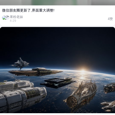
分享图片支持合并展示 在安卓微信最新的 v8.0.74 正式版中,如果给好
友分享 3 张或更多图片和视频时,页面右下角会出现一个"发送后合并展
示"选项。勾选后发送这些照片视频就会以折叠的样式展示给对方,就像
微信朋友圈更新了,界面重大调整!
下面这样。 ● 5、聊天消息可多选复制 如果多选聊天页面中的消息,再
果粉老妹
4赞
点击下方的复制按钮,就可以把这些消息一键复制并能分享给好友。 ●
4-29
6、听一听支持 AI 翻唱模型 打开「发现」-「听一听」,然后在个人主
页选择「设置」,会看到这里新增了"AI翻唱模型",其中可选听一听音乐
模型和腾讯音乐阿波罗两个大模型。 以上就是关于 Android 微信最新
的 v8.0.74 正式版极客君体验到的新功能和变化,当然,如果大家还发现
了其他新内容,欢迎在下方留言交流～