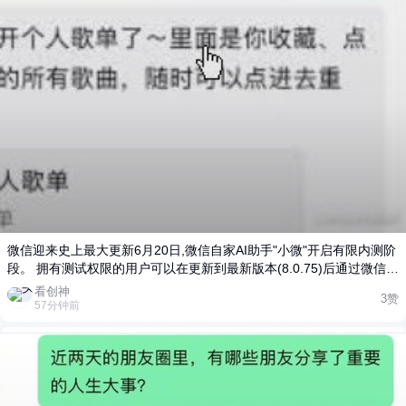
微信迎来史上最大更新6月20日,微信自家AI助手"小微"开启有限内测阶
段。 拥有测试权限的用户可以在更新到最新版本(8.0.75)后通过微信首
页左上方的"小微"图标使用AI功能。或者,也可以在开始界面向右滑动
看创神
3赞
来激活"小微"。 界面新闻记者立即测试了"小微"测试版。无论是用户友
57分钟前
好性还是功能性方面,这可能是微信历史上最大的更新。 激活"小微"后,
用户可以通过文字或语音聊天享受一些基本功能,包括日常对话、阅读
文件、设置提醒、发送消息、转账、管理朋友圈等。例如"妈妈生日快
乐"、"给XXX转账"、"获取最近两天的重要内容"、"5分钟提醒喝
水"等。 发送消息时,"小微"需要额外确认。向好友转账时,用户必须手