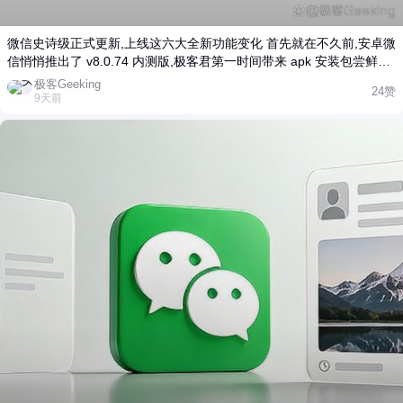
微信史诗级正式更新,上线这六大全新功能变化 首先就在不久前,安卓微
信悄悄推出了 v8.0.74 内测版,极客君第一时间带来 apk 安装包尝鲜下
载,那么你有第一时间升级体验吗?如今正式版来了,而上一个正式版
极客Geeking
24赞
v8.0.72 则是推出于约 3 周前,那么也就是说这次微信正式版跳过了
9天前
v8.0.73 版本,很容易能想到这是安卓微信为了同步 iOS 端的版本号。
官方更新日志如你所料,依然是简单的一句:"优化/修复了一些已知问题",
也就是说依然没有给出任何实质的更新说明,那么这篇文章就带来最新
微信更新内容和变化的总结和分享! ● 1、安装包体积再变大 同样先来
关注微信安装包大小的变化情况,最新的 v8.0.74 正式版是 261.2MB,与
上一个 v8.0.72 正式版的 256.9MB 相比大了 4.3MB,可见微信安装包
再次出现反弹。 ● 2、朋友圈上线「搜索」功能 「我」-「朋友圈」页
面全新改版,首先是右上角新增上线了"放大镜"图标的搜索功能,这称得
上是微信的史诗级功能更新了,毕竟微信出来多少年了可终于支持了。
用户通过这一功能可快速找到自己发的朋友圈内容,包括正文、配图、
链接以及评论全都能找到。 同时这一功能按钮旁还有新增上线的切换
年/月/日视图查看,不过微信朋友圈新上线的包括搜索在内这些全新功能
正在逐步开放中,有没有被灰度到则需要自行测试。 ● 3、相册图片支
持分享为「贴图」 最新版本微信支持了系统相册图片一键分享到「贴
图」的功能,打开手机相册任意选择图片分享至微信,分享选项会出现一
个"分享为贴图"的功能,点击会自动跳转到微信的编辑贴图页面。 ● 4、