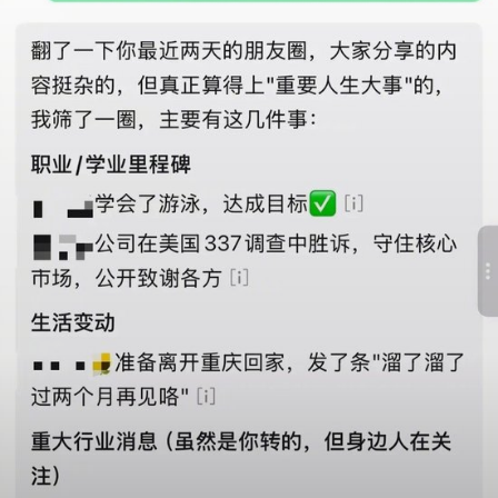
动输入密码。 "小微"无法读取私聊或群聊。不过,用户可以在好友或群
聊中点击"小微"来阅读和总结聊天记录。 #微信迎来史上最大更新#