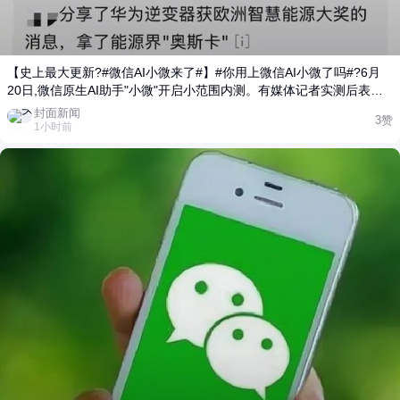
【史上最大更新?#微信AI小微来了#】#你用上微信AI小微了吗#?6月
20日,微信原生AI助手"小微"开启小范围内测。有媒体记者实测后表
示"这是微信史上最大的一次更新"。进入"小微"后,用户可通过文字或语
封面新闻
3赞
音对话来操作一些基础功能,包括日常对话、文件阅读、设置提醒、发
1小时前
送消息、转账、进行朋友圈管理等。例如"给妈妈发生日快乐""转账给
XXX""抓取近两天朋友圈中值得关注的重点内容""提醒我5分钟后喝
水"等。