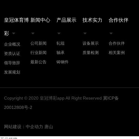
皇冠体育博
新闻中心
产品展示
技术实力
合作伙伴
彩





公司新闻
轧辊
设备展示
合作伙伴
企业概况
行业新闻
轴承
质量检测
相关案例
资质认证
最新公告
铸钢件
领导致辞
发展规划
Copyright © 2020 皇冠博彩app All Right Reserved
冀ICP备
20012808号-2
网站建设：中企动力
唐山