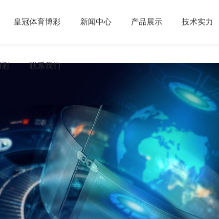
皇冠体育博彩
新闻中心
产品展示
技术实力
博彩
联系我们