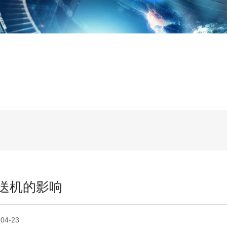
送机的影响
-04-23