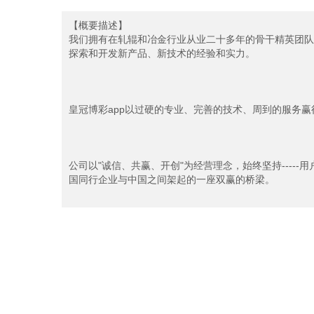
【概要描述】
我们拥有在轧辊和冶金行业从业二十多年的骨干精英团
探索和开发新产品、新技术的经验和实力。
皇冠博彩app以过硬的专业、完善的技术、周到的服务
公司以"诚信、共赢、开创"为经营理念，始终坚持---
国同行企业与中国之间架起的一座双赢的桥梁。