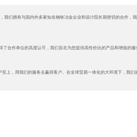
队，我们拥有与国内外多家知名钢铁冶金企业和设计院长期密切的合作，
赢得了合作单位的高度认可，我们旨在为您提供高性价比的产品和增值的服
--用户至上，用我们的服务去赢得客户。在全球贸易一体化的大环境下，我们