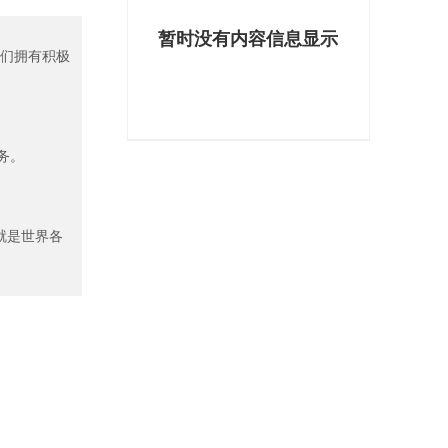
暂时没有内容信息显示
我们拥有积极
务。
就是世界各