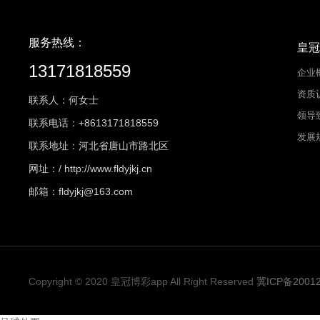
服务热线：
皇冠
13171818559
企业
资质
联系人：何女士
领导
联系电话：
+8613171818559
发展
联系地址：河北省唐山市路北区
网址：
/
http://www.fldyjkj.cn
邮箱：
fldyjkj@163.com
Copyright © 2020 皇冠博彩app All Right Reserved
冀ICP备2001