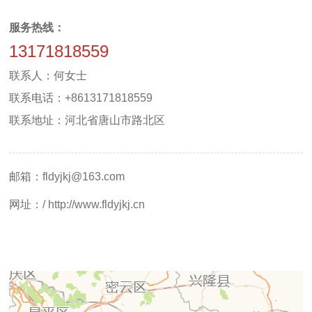
服务热线：
13171818559
联系人：何女士
联系电话：
+8613171818559
联系地址：河北省唐山市路北区
邮箱：
fldyjkj@163.com
网址：
/
http://www.fldyjkj.cn