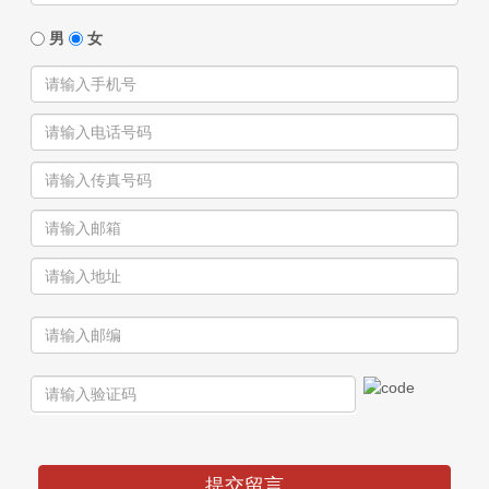
男
女
提交留言