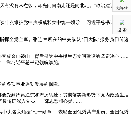
天有没有米煮饭，却先问向南走还是向北走。"政治建设，就是
无障碍
谈什么维护党中央权威和集中统一领导！"习近平总书记深刻指
搜 索
指挥全党全军。张连生所在的中央纵队"四大队"报务员们传递
山变成金山银山，背后是党中央抓生态文明建设的坚定决心……
"，靠习近平总书记领航掌舵。
党的各项事业蓬勃发展的保障。
，都要受到严肃追究和严厉惩处；贯彻落实新形势下党内政治生活
优良传统深入党员、干部思想和心灵……
中共中央名义颁授"七一勋章"，表彰全国优秀共产党员、全国优秀