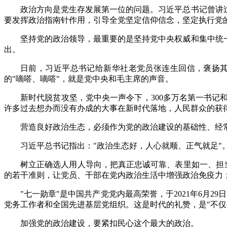
政治方向是党生存发展第一位的问题。习近平总书记曾讲
要发挥政治指南针作用，引导全党坚定信仰信念，坚定执行党
坚持党的政治领导，最重要的是坚持党中央权威和集中统
出。
日前，习近平总书记给新华社老党员张连生回信，褒扬其
的"嘀嗒、嘀嗒"，就是党中央和毛主席的声音。
新时代脱贫攻坚，党中央一声令下，300多万名第一书
许多过去想办而没有办成的大事在新时代落地，人民群众的获
营造良好政治生态，必须作为党的政治建设的基础性、经
习近平总书记指出："政治生态好，人心就顺、正气就足
树立正确选人用人导向，把真正忠诚可靠、表里如一、担当
的若干准则，让党员、干部在党内政治生活中增强政治免疫力
"七一勋章"是中国共产党党内最高荣誉，于2021年6月
党务工作者和全国先进基层党组织。这是时代的礼赞，是"不仅
加强党的政治建设，要紧扣民心这个最大的政治。