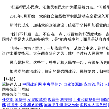
"把赢得民心民意、汇集民智民力作为重要着力点。"习近
2013年6月开始，党的群众路线教育实践活动在全党深
新时代以来，加强党的政治建设，统摄于坚持和加强党的
"我们不舒服一点、不自在一点，老百姓的舒适度就好一点
国共产党是为人民服务的党"，是"能办成事的，而且是认真办事
"坚持一切为了群众，一切依靠群众，从群众中来，到群众
议作出重要指示。大兴调查研究之风，践行全过程人民民主，听
民心是标尺。这些年，总书记和人民在一起，有很多历史的
加强党的政治建设，锚定的是强国建设、民族复兴，归根
【纠错】
快速入口
中国政府网
中央网信办
自然资源部
应急管理部
人
国务院部门网站
国务院部门网站
外交部
国防部
发展改革委
教育部
科技部
工业和信息化部
国家
部
商务部
文化和旅游部
国家卫生健康委员会
退役军人事务部