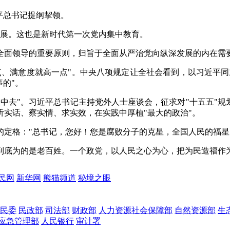
平总书记提纲挈领。
入开展。这也是新时代第一次党内集中教育。
全面领导的重要原则，归旨于全面从严治党向纵深发展的内在需
、满意度就高一点"。中央八项规定让全社会看到，以习近平同
的"。
中去"。习近平总书记主持党外人士座谈会，征求对"十五五"规
实话、察实情、求实效，在实践中厚植"最大的政治"。
定格："总书记，您好！您是腐败分子的克星，全国人民的福星！
到底为的是老百姓。一个政党，以人民之心为心，把为民造福作为
民网
新华网
熊猫频道
秘境之眼
民委
民政部
司法部
财政部
人力资源社会保障部
自然资源部
生
应急管理部
人民银行
审计署