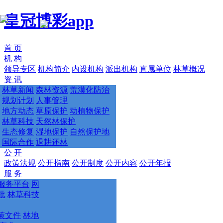
皇冠博彩app
首 页
机 构
领导专区
机构简介
内设机构
派出机构
直属单位
林草概况
资 讯
林草新闻
森林资源
荒漠化防治
规划计划
人事管理
地方动态
草原保护
动植物保护
林草科技
天然林保护
生态修复
湿地保护
自然保护地
国际合作
退耕还林
公 开
政策法规
公开指南
公开制度
公开内容
公开年报
服 务
服务平台
网
批
林草科技
策文件
林地