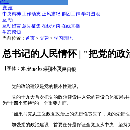
产业
党 建
中央精神
工作动态
正风肃纪
群团工作
学习园地
互 动
互动留言
意见征集
在线访谈
在线直播
生态感知
当前位置：
首页
>
党建
>
学习园地
总书记的人民情怀 | "把党的
【字体：
大
中
小
】
打印本页
2026-06-23 来源：人民日报
党的政治建设是党的根本性建设。
党的十九大首次把党的政治建设纳入党的建设总体布局并摆
为"十四个坚持"的一个重要方面。
"如果马克思主义政党政治上的先进性丧失了，党的先进
加强党的政治建设，首要任务是保证全党服从中央，坚持