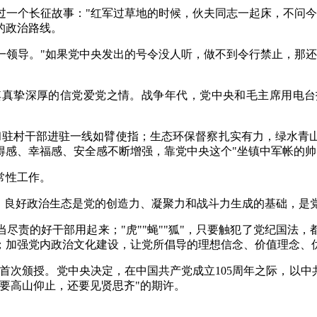
过一个长征故事："红军过草地的时候，伙夫同志一起床，不问今
的政治路线。
一领导。"如果党中央发出的号令没人听，做不到令行禁止，那还
真挚深厚的信党爱党之情。战争年代，党中央和毛主席用电台
记和驻村干部进驻一线如臂使指；生态环保督察扎实有力，绿水青
得感、幸福感、安全感不断增强，靠党中央这个"坐镇中军帐的帅
常性工作。
"。良好政治生态是党的创造力、凝聚力和战斗力生成的基础，是
尽责的好干部用起来；"虎""蝇""狐"，只要触犯了党纪国法
；加强党内政治文化建设，让党所倡导的理想信念、价值理念、
29日首次颁授。党中央决定，在中国共产党成立105周年之际，以
要高山仰止，还要见贤思齐"的期许。