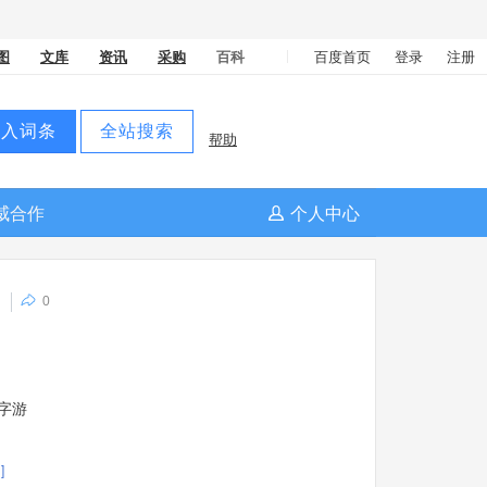
图
文库
资讯
采购
百科
百度首页
登录
注册
进入词条
全站搜索
帮助
威合作
个人中心
0
字游
]