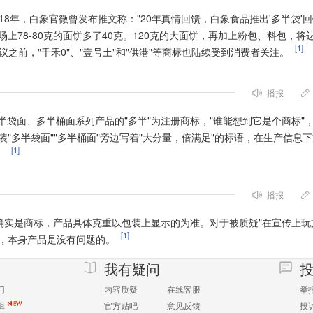
018年，白象官微曾发布推文称："20年真情回馈，白象食品推出'多半袋'
上78-80克的面饼多了40克。120克的大面饼，再加上粉包、料包，将
[1]
议之前，"千禾0"、"壹号土"和"供港"等商标也陆续受到消费者关注。
播报
半袋面、多半桶面系列产品的"多半"为注册商标，"谁能想到它是个商标"，
"多半袋面""多半桶面"旁边写着"大分量，倍满足"的标语，在生产信息
[1]
。
播报
半"确实是商标，产品具体克重以包装上显示的为准。对于被质疑"在宣传上玩
[1]
门，本身产品是没有问题的。
我有疑问
门
内容质疑
在线客服
举
辑
官方贴吧
意见反馈
投