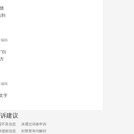
回馈
达到
编辑
"白
下方
编辑
文字
投诉建议
报不良信息
未通过词条申诉
诉侵权信息
封禁查询与解封