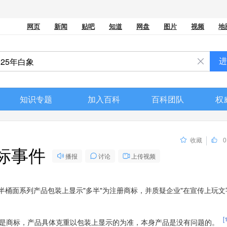
网页
新闻
贴吧
知道
网盘
图片
视频
地
知识专题
加入百科
百科团队
权
收藏
0
商标事件
播报
讨论
上传视频
半桶面系列产品包装上显示"多半"为注册商标，并质疑企业"在宣传上玩文
[1
实是商标，产品具体克重以包装上显示的为准，本身产品是没有问题的。