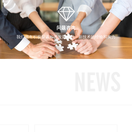
问题咨询
我们拥有积极探索和开发新产品、新技术的经验和实力