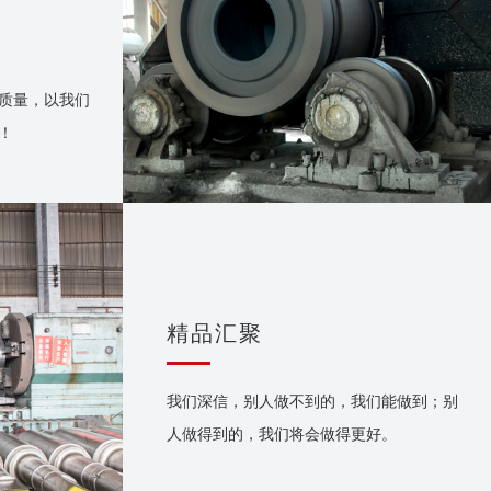
质量，以我们
！
精品汇聚
我们深信，别人做不到的，我们能做到；别
人做得到的，我们将会做得更好。