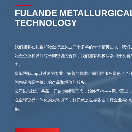
FULANDE METALLURGICA
TECHNOLOGY
我们拥有在轧辊和冶金行业从业二十多年的骨干精英团队，我们
冶金企业和设计院长期密切的合作，我们拥有积极探索和开发新
力。
皇冠博彩app以过硬的专业、完善的技术、周到的服务赢得了合
为您提供高性价比的产品和增值的服务。
公司以"诚信、共赢、开创"为经营理念，始终坚持-----用户至
在全球贸易一体化的大环境下，我们就是世界各国同行企业与中
梁。