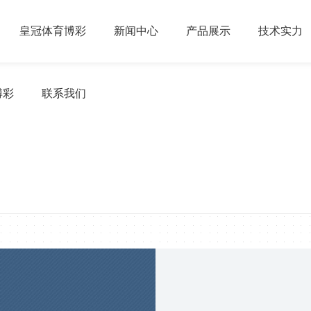
皇冠体育博彩
新闻中心
产品展示
技术实力
博彩
联系我们