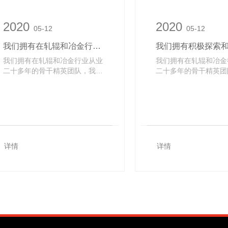
2020
2020
05-12
05-12
我们拥有在轧辊和冶金行业从业二十多年的骨干精英团队
我们拥有在轧辊和冶金行业从业
我们拥有在轧辊和冶金
二十多年的骨干精英团队，我们
二十多年的骨干精英团
拥有与国内外多家知名钢铁冶金
拥有与国内外多家知名
企业和设计院长期密切的合作，
企业和设计院长期密切
我们拥有积极探索和开发新产
我们拥有积极探索和开
品、新技术的经验和实力。 皇
品、新技术的经验和实
冠博彩app以过硬的专业、完善
冠博彩app以过硬的专
的技术、周到的服务赢得了合作
的技术、周到的服务赢
单位的高度认可，我们旨在为您
单位的高度认可，我们
详情
详情
提供高性价比的产品和增值的服
提供高性价比的产品和
务。 公司以"诚信、共赢、开
务。 公司以"诚信、共
创"为经营理念，始终坚持-----用
创"为经营理念，始终坚持
户至上，用我们的服务去赢得客
户至上，用我们的服务
户。在全球贸易一体化的大环境
户。在全球贸易一体化
下，我们就是世界各国同行企业
下，我们就是世界各国
与中国之间架起的一座双赢的桥
与中国之间架起的一座
梁。
梁。