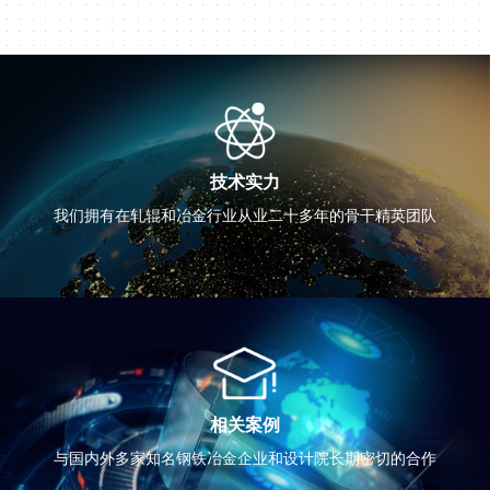
技术实力
我们拥有在轧辊和冶金行业从业二十多年的骨干精英团队
相关案例
与国内外多家知名钢铁冶金企业和设计院长期密切的合作