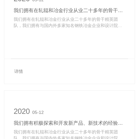
我们拥有在轧辊和冶金行业从业二十多年的骨干精英团队
我们拥有在轧辊和冶金行业从业二十多年的骨干精英团
队，我们拥有与国内外多家知名钢铁冶金企业和设计院长
期密切的合作，我们拥有积极探索和开发新产品、新技术
的经验和实力。 皇冠体育博彩以过硬的专业、完善的技
术、周到的服务赢得了合作单位的高度认可，我们旨在为
您提供高性价比的产品和增值的服务。 公司以"诚信、共
赢、开创"为经营理念，始终坚持-----用户至上，用我们的
服务去赢得客户。在全球贸易一体化的大环境下，我们就
是世界各国同行企业与中国之间架起的一座双赢的桥梁。
详情
2020
05-12
我们拥有积极探索和开发新产品、新技术的经验和实力
我们拥有在轧辊和冶金行业从业二十多年的骨干精英团
队，我们拥有与国内外多家知名钢铁冶金企业和设计院长