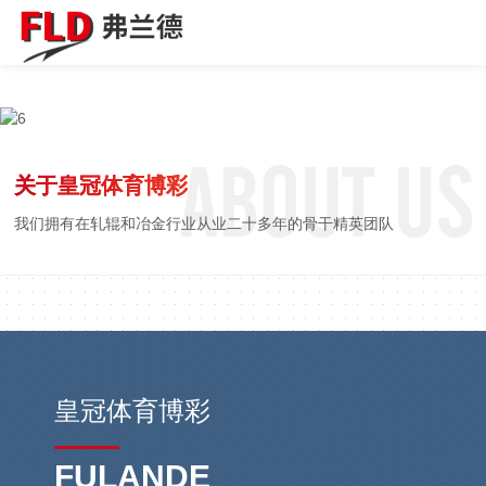
皇冠博彩app
关于皇冠体育博彩
我们拥有在轧辊和冶金行业从业二十多年的骨干精英团队
皇冠体育博彩
FULANDE