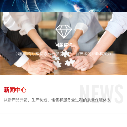
问题咨询
我们拥有积极探索和开发新产品、新技术的经验和实力
新闻中心
从新产品开发、生产制造、销售和服务全过程的质量保证体系