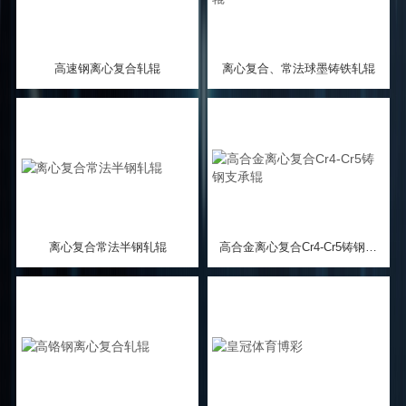
高速钢离心复合轧辊
离心复合、常法球墨铸铁轧辊
离心复合常法半钢轧辊
高合金离心复合Cr4-Cr5铸钢支承辊