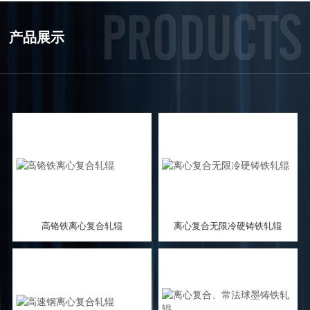
产品展示
高铬铁离心复合轧辊
离心复合无限冷硬铸铁轧辊