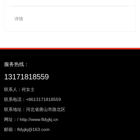
赢、开创"为经营理念，始终坚持-----用户至上，用我们的
服务去赢得客户。在全球贸易一体化的大环境下，我们就
是世界各国同行企业与中国之间架起的一座双赢的桥梁。
详情
服务热线：
13171818559
联系人：何女士
联系电话：
+8613171818559
联系地址：河北省唐山市路北区
网址：
/
http://www.fldyjkj.cn
邮箱：
fldyjkj@163.com