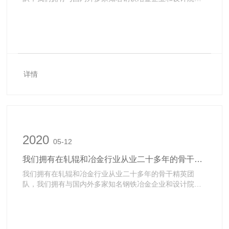
期密切的合作，我们拥有积极探索和开发新产品、新技术
的经验和实力。 皇冠博彩app以过硬的专业、完善的技
术、周到的服务赢得了合作单位的高度认可，我们旨在为
您提供高性价比的产品和增值的服务。 公司以"诚信、共
赢、开创"为经营理念，始终坚持-----用户至上，用我们的
服务去赢得客户。在全球贸易一体化的大环境下，我们就
是世界各国同行企业与中国之间架起的一座双赢的桥梁。
详情
2020
05-12
我们拥有在轧辊和冶金行业从业二十多年的骨干精英团队
我们拥有在轧辊和冶金行业从业二十多年的骨干精英团
队，我们拥有与国内外多家知名钢铁冶金企业和设计院长
期密切的合作，我们拥有积极探索和开发新产品、新技术
的经验和实力。 皇冠博彩app以过硬的专业、完善的技
术、周到的服务赢得了合作单位的高度认可，我们旨在为
您提供高性价比的产品和增值的服务。 公司以"诚信、共