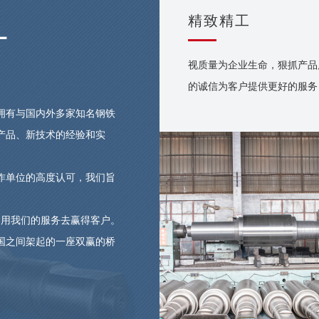
精致精工
L
视质量为企业生命，狠抓产品
的诚信为客户提供更好的服务
拥有与国内外多家知名钢铁
产品、新技术的经验和实
作单位的高度认可，我们旨
上，用我们的服务去赢得客户。
国之间架起的一座双赢的桥