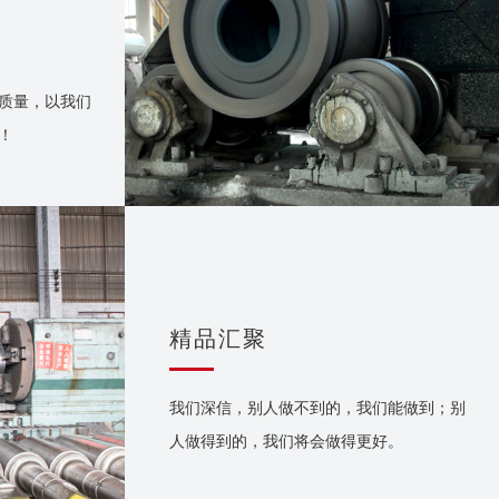
质量，以我们
！
精品汇聚
我们深信，别人做不到的，我们能做到；别
人做得到的，我们将会做得更好。