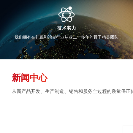
技术实力
我们拥有在轧辊和冶金行业从业二十多年的骨干精英团队
新闻中心
从新产品开发、生产制造、销售和服务全过程的质量保证