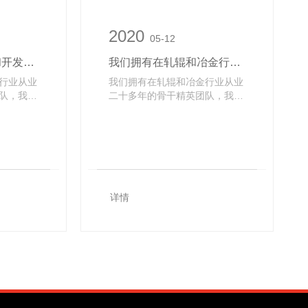
2020
05-12
我们拥有积极探索和开发新产品、新技术的经验和实力
我们拥有在轧辊和冶金行业从业二十多年的骨干精英团队
行业从业
我们拥有在轧辊和冶金行业从业
队，我们
二十多年的骨干精英团队，我们
钢铁冶金
拥有与国内外多家知名钢铁冶金
的合作，
企业和设计院长期密切的合作，
发新产
我们拥有积极探索和开发新产
力。 皇
品、新技术的经验和实力。 皇
业、完善
冠体育博彩以过硬的专业、完善
得了合作
的技术、周到的服务赢得了合作
旨在为您
单位的高度认可，我们旨在为您
详情
增值的服
提供高性价比的产品和增值的服
赢、开
务。 公司以"诚信、共赢、开
-----用
创"为经营理念，始终坚持-----用
去赢得客
户至上，用我们的服务去赢得客
的大环境
户。在全球贸易一体化的大环境
同行企业
下，我们就是世界各国同行企业
双赢的桥
与中国之间架起的一座双赢的桥
梁。