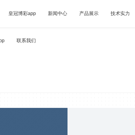
皇冠博彩app
新闻中心
产品展示
技术实力
pp
联系我们