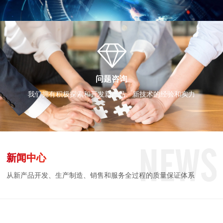
问题咨询
我们拥有积极探索和开发新产品、新技术的经验和实力
新闻中心
从新产品开发、生产制造、销售和服务全过程的质量保证体系