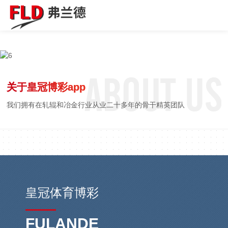
皇冠博彩app
关于皇冠博彩app
我们拥有在轧辊和冶金行业从业二十多年的骨干精英团队
皇冠体育博彩
FULANDE