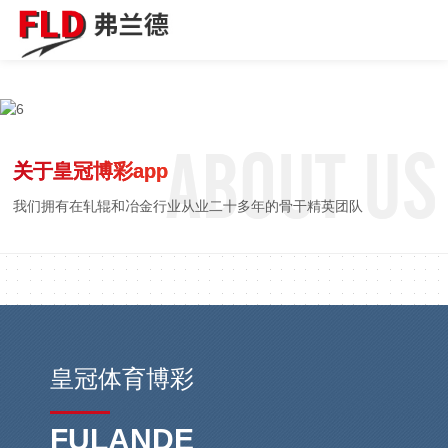
皇冠博彩app
关于皇冠博彩app
我们拥有在轧辊和冶金行业从业二十多年的骨干精英团队
皇冠体育博彩
FULANDE