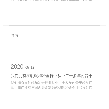
期密切的合作，我们拥有积极探索和开发新产品、新技术
的经验和实力。 皇冠体育博彩以过硬的专业、完善的技
术、周到的服务赢得了合作单位的高度认可，我们旨在为
您提供高性价比的产品和增值的服务。 公司以"诚信、共
赢、开创"为经营理念，始终坚持-----用户至上，用我们的
服务去赢得客户。在全球贸易一体化的大环境下，我们就
是世界各国同行企业与中国之间架起的一座双赢的桥梁。
详情
2020
05-12
我们拥有在轧辊和冶金行业从业二十多年的骨干精英团队
我们拥有在轧辊和冶金行业从业二十多年的骨干精英团
队，我们拥有与国内外多家知名钢铁冶金企业和设计院长
期密切的合作，我们拥有积极探索和开发新产品、新技术
的经验和实力。 皇冠体育博彩以过硬的专业、完善的技
术、周到的服务赢得了合作单位的高度认可，我们旨在为
您提供高性价比的产品和增值的服务。 公司以"诚信、共