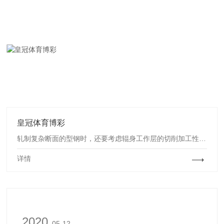
皇冠体育博彩
轧制复杂断面的型钢时，还要考虑辊身工作层的切削加工性能等。 选用轧辊时，对轧辊的有些性能要求往往是彼此对立的，轧辊购置费和维护费用又很昂贵，所以应充分权衡技术和经济上的利弊，决定用铸的还是锻的，合金的还是非合金的，单一材料的还是复合材料的。 买轧辊找皇冠博彩app冶金，价格合理，品质卓越。
详情
2020
05-12