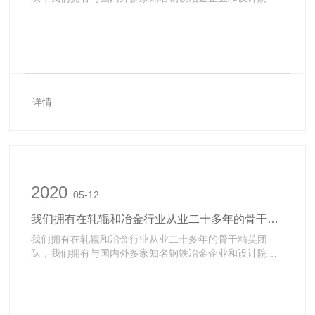
期密切的合作，我们拥有积极探索和开发新产品、新技术
的经验和实力。 皇冠体育博彩以过硬的专业、完善的技
术、周到的服务赢得了合作单位的高度认可，我们旨在为
您提供高性价比的产品和增值的服务。 公司以"诚信、共
赢、开创"为经营理念，始终坚持-----用户至上，用我们的
服务去赢得客户。在全球贸易一体化的大环境下，我们就
是世界各国同行企业与中国之间架起的一座双赢的桥梁。
详情
2020
05-12
我们拥有在轧辊和冶金行业从业二十多年的骨干精英团队
我们拥有在轧辊和冶金行业从业二十多年的骨干精英团
队，我们拥有与国内外多家知名钢铁冶金企业和设计院长
期密切的合作，我们拥有积极探索和开发新产品、新技术
的经验和实力。 皇冠体育博彩以过硬的专业、完善的技
术、周到的服务赢得了合作单位的高度认可，我们旨在为
您提供高性价比的产品和增值的服务。 公司以"诚信、共