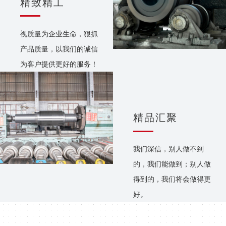
精致精工
视质量为企业生命，狠抓
READ MORE
产品质量，以我们的诚信
为客户提供更好的服务！
精品汇聚
我们深信，别人做不到
的，我们能做到；别人做
得到的，我们将会做得更
好。