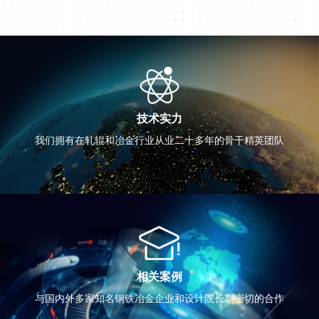
技术实力
我们拥有在轧辊和冶金行业从业二十多年的骨干精英团队
相关案例
与国内外多家知名钢铁冶金企业和设计院长期密切的合作