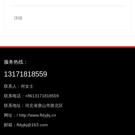
赢、开创"为经营理念，始终坚持-----用户至上，用我们的
服务去赢得客户。在全球贸易一体化的大环境下，我们就
是世界各国同行企业与中国之间架起的一座双赢的桥梁。
详情
服务热线：
13171818559
联系人：何女士
联系电话：
+8613171818559
联系地址：河北省唐山市路北区
网址：
/
http://www.fldyjkj.cn
邮箱：
fldyjkj@163.com