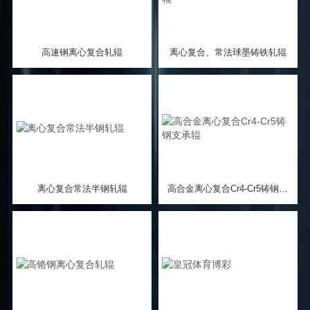
高速钢离心复合轧辊
离心复合、常法球墨铸铁轧辊
离心复合常法半钢轧辊
高合金离心复合Cr4-Cr5铸钢支承辊