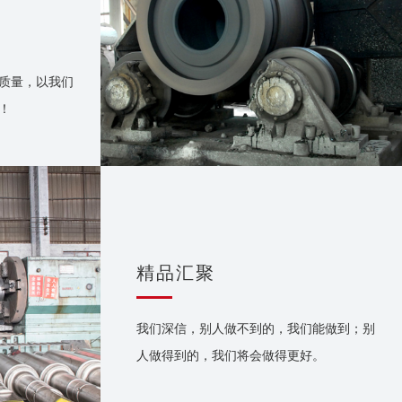
质量，以我们
！
精品汇聚
我们深信，别人做不到的，我们能做到；别
人做得到的，我们将会做得更好。