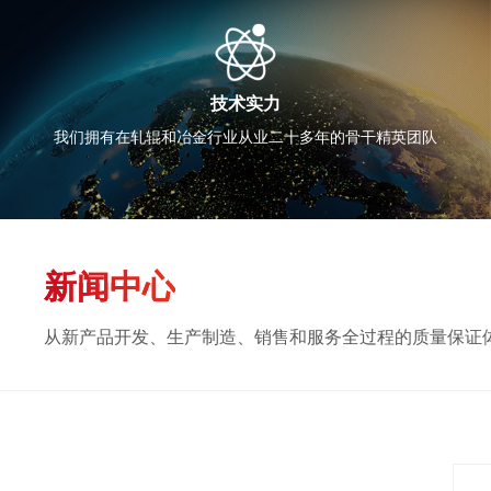
技术实力
我们拥有在轧辊和冶金行业从业二十多年的骨干精英团队
新闻中心
从新产品开发、生产制造、销售和服务全过程的质量保证