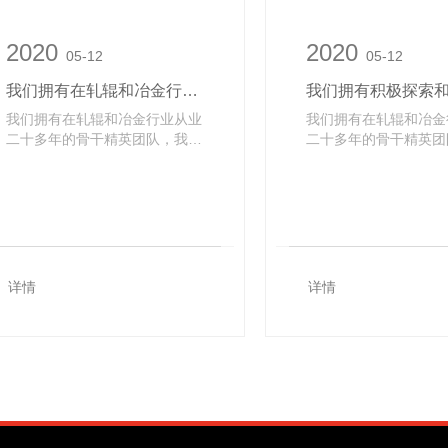
2020
2020
05-12
05-12
我们拥有在轧辊和冶金行业从业二十多年的骨干精英团队
我们拥有在轧辊和冶金行业从业
我们拥有在轧辊和冶金
二十多年的骨干精英团队，我们
二十多年的骨干精英团
拥有与国内外多家知名钢铁冶金
拥有与国内外多家知名
企业和设计院长期密切的合作，
企业和设计院长期密切
我们拥有积极探索和开发新产
我们拥有积极探索和开
品、新技术的经验和实力。 皇
品、新技术的经验和实
冠体育博彩以过硬的专业、完善
冠体育博彩以过硬的专
的技术、周到的服务赢得了合作
的技术、周到的服务赢
单位的高度认可，我们旨在为您
单位的高度认可，我们
详情
详情
提供高性价比的产品和增值的服
提供高性价比的产品和
务。 公司以"诚信、共赢、开
务。 公司以"诚信、共
创"为经营理念，始终坚持-----用
创"为经营理念，始终坚持
户至上，用我们的服务去赢得客
户至上，用我们的服务
户。在全球贸易一体化的大环境
户。在全球贸易一体化
下，我们就是世界各国同行企业
下，我们就是世界各国
与中国之间架起的一座双赢的桥
与中国之间架起的一座
梁。
梁。