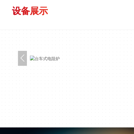
设备展示
