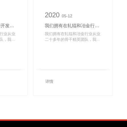
2020
05-12
我们拥有积极探索和开发新产品、新技术的经验和实力
我们拥有在轧辊和冶金行业从业二十多年的骨干精英团队
行业从业
我们拥有在轧辊和冶金行业从业
队，我们
二十多年的骨干精英团队，我们
钢铁冶金
拥有与国内外多家知名钢铁冶金
的合作，
企业和设计院长期密切的合作，
发新产
我们拥有积极探索和开发新产
力。 皇
品、新技术的经验和实力。 皇
业、完善
冠博彩app以过硬的专业、完善
得了合作
的技术、周到的服务赢得了合作
旨在为您
单位的高度认可，我们旨在为您
详情
增值的服
提供高性价比的产品和增值的服
赢、开
务。 公司以"诚信、共赢、开
-----用
创"为经营理念，始终坚持-----用
去赢得客
户至上，用我们的服务去赢得客
的大环境
户。在全球贸易一体化的大环境
同行企业
下，我们就是世界各国同行企业
双赢的桥
与中国之间架起的一座双赢的桥
梁。