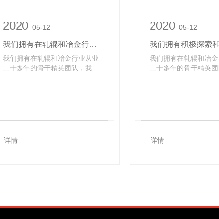
2020
2020
05-12
05-12
我们拥有在轧辊和冶金行业从业二十多年的骨干精英团队
我们拥有在轧辊和冶金行业从业
我们拥有在轧辊和冶金
二十多年的骨干精英团队，我们
二十多年的骨干精英团
拥有与国内外多家知名钢铁冶金
拥有与国内外多家知名
企业和设计院长期密切的合作，
企业和设计院长期密切
我们拥有积极探索和开发新产
我们拥有积极探索和开
品、新技术的经验和实力。 皇
品、新技术的经验和实
冠博彩app以过硬的专业、完善
冠博彩app以过硬的专
的技术、周到的服务赢得了合作
的技术、周到的服务赢
单位的高度认可，我们旨在为您
单位的高度认可，我们
详情
详情
提供高性价比的产品和增值的服
提供高性价比的产品和
务。 公司以"诚信、共赢、开
务。 公司以"诚信、共
创"为经营理念，始终坚持-----用
创"为经营理念，始终坚持
户至上，用我们的服务去赢得客
户至上，用我们的服务
户。在全球贸易一体化的大环境
户。在全球贸易一体化
下，我们就是世界各国同行企业
下，我们就是世界各国
与中国之间架起的一座双赢的桥
与中国之间架起的一座
梁。
梁。