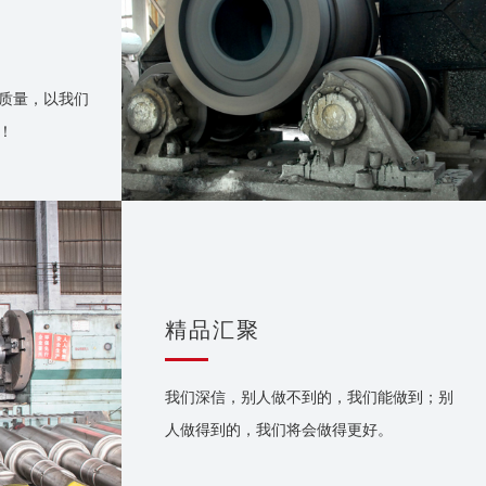
质量，以我们
！
精品汇聚
我们深信，别人做不到的，我们能做到；别
人做得到的，我们将会做得更好。