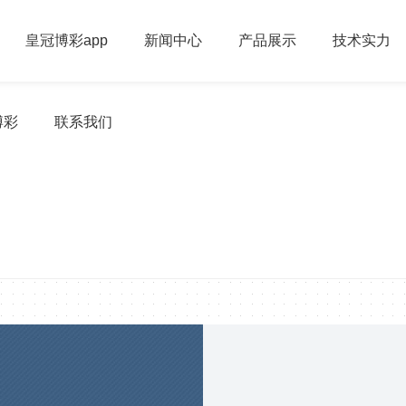
皇冠博彩app
新闻中心
产品展示
技术实力
博彩
联系我们