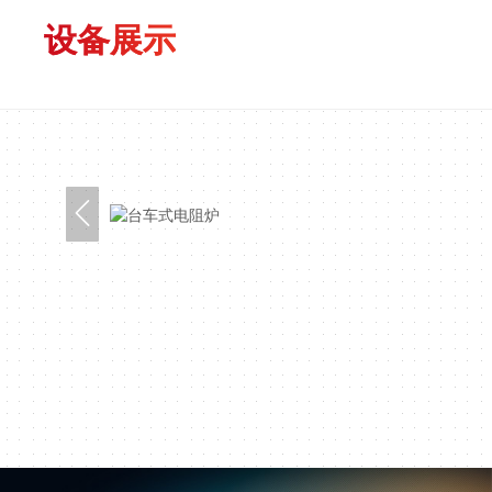
设备展示
