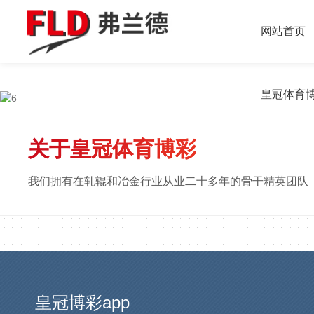
皇冠博彩app
网站首页
皇冠体育

关于皇冠体育博彩
我们拥有在轧辊和冶金行业从业二十多年的骨干精英团队
皇冠博彩app