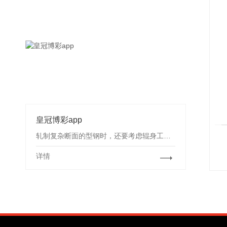
皇冠博彩app
轧制复杂断面的型钢时，还要考虑辊身工作层的切削加工性能等。 选用轧辊时，对轧辊的有些性能要求往往是彼此对立的，轧辊购置费和维护费用又很昂贵，所以应充分权衡技术和经济上的利弊，决定用铸的还是锻的，合金的还是非合金的，单一材料的还是复合材料的。 买轧辊找皇冠体育博彩冶金，价格合理，品质卓越。
详情