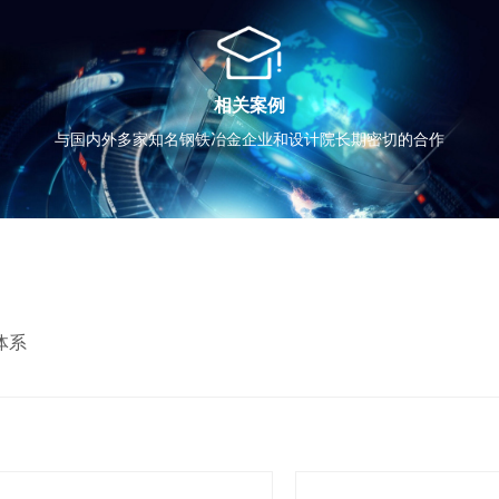
相关案例
与国内外多家知名钢铁冶金企业和设计院长期密切的合作
体系