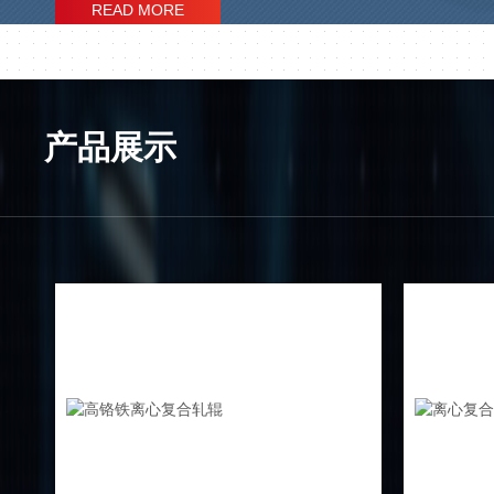
READ MORE
产品展示