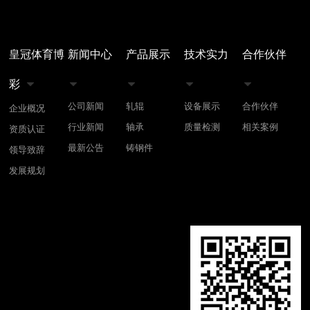
皇冠体育博
新闻中心
产品展示
技术实力
合作伙伴
彩





公司新闻
轧辊
设备展示
合作伙伴
企业概况
行业新闻
轴承
质量检测
相关案例
资质认证
最新公告
铸钢件
领导致辞
发展规划