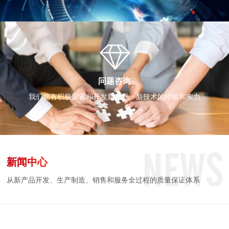
问题咨询
我们拥有积极探索和开发新产品、新技术的经验和实力
新闻中心
从新产品开发、生产制造、销售和服务全过程的质量保证体系