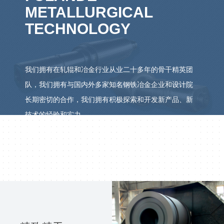
METALLURGICAL
TECHNOLOGY
我们拥有在轧辊和冶金行业从业二十多年的骨干精英团
队，我们拥有与国内外多家知名钢铁冶金企业和设计院
长期密切的合作，我们拥有积极探索和开发新产品、新
技术的经验和实力。
皇冠博彩app以过硬的专业、完善的技术、周到的服务赢
得了合作单位的高度认可，我们旨在为您提供高性价比
的产品和增值的服务。
公司以"诚信、共赢、开创"为经营理念，始终坚持-----用
户至上，用我们的服务去赢得客户。在全球贸易一体化
的大环境下，我们就是世界各国同行企业与中国之间架
起的一座双赢的桥梁。