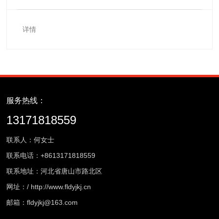
赢、开创"为经营理念，始终坚持-----用户至上，用我们的
服务去赢得客户。在全球贸易一体化的大环境下，我们就
是世界各国同行企业与中国之间架起的一座双赢的桥梁。
详情
服务热线：
13171818559
联系人：何女士
联系电话：
+8613171818559
联系地址：河北省唐山市路北区
网址：
/
http://www.fldyjkj.cn
邮箱：
fldyjkj@163.com