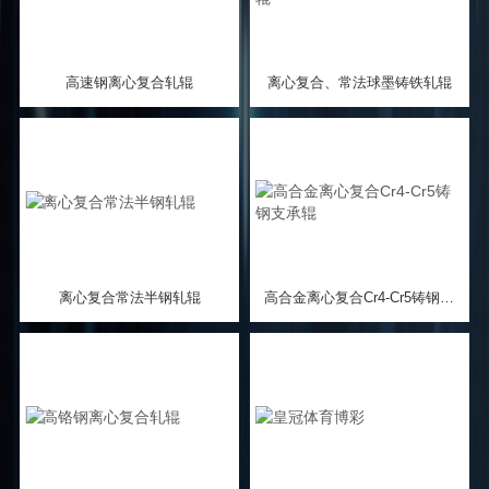
高速钢离心复合轧辊
离心复合、常法球墨铸铁轧辊
离心复合常法半钢轧辊
高合金离心复合Cr4-Cr5铸钢支承辊