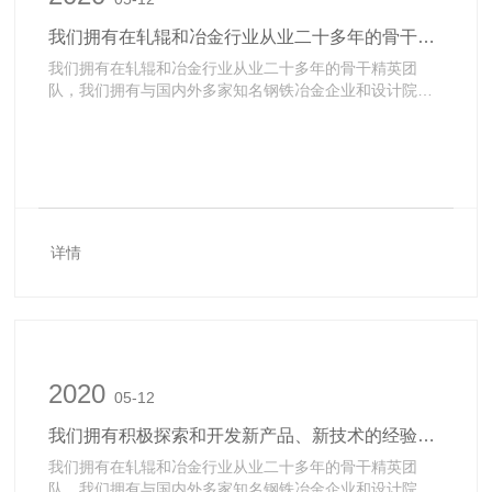
我们拥有在轧辊和冶金行业从业二十多年的骨干精英团队
我们拥有在轧辊和冶金行业从业二十多年的骨干精英团
队，我们拥有与国内外多家知名钢铁冶金企业和设计院长
期密切的合作，我们拥有积极探索和开发新产品、新技术
的经验和实力。 皇冠博彩app以过硬的专业、完善的技
术、周到的服务赢得了合作单位的高度认可，我们旨在为
您提供高性价比的产品和增值的服务。 公司以"诚信、共
赢、开创"为经营理念，始终坚持-----用户至上，用我们的
服务去赢得客户。在全球贸易一体化的大环境下，我们就
是世界各国同行企业与中国之间架起的一座双赢的桥梁。
详情
2020
05-12
我们拥有积极探索和开发新产品、新技术的经验和实力
我们拥有在轧辊和冶金行业从业二十多年的骨干精英团
队，我们拥有与国内外多家知名钢铁冶金企业和设计院长