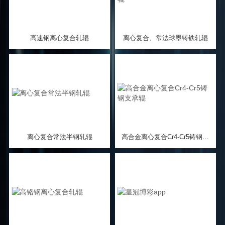
高速钢离心复合轧辊
离心复合、常法球墨铸铁轧辊
离心复合常法半钢轧辊
高合金离心复合Cr4-Cr5铸钢支承辊