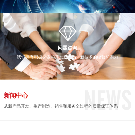
问题咨询
我们拥有积极探索和开发新产品、新技术的经验和实力
新闻中心
从新产品开发、生产制造、销售和服务全过程的质量保证体系