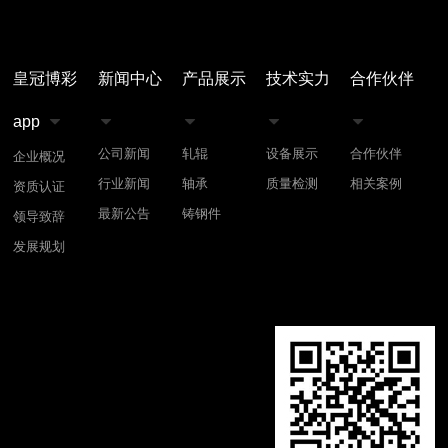
皇冠博彩
新闻中心
产品展示
技术实力
合作伙伴
app





公司新闻
轧辊
设备展示
合作伙伴
企业概况
行业新闻
轴承
质量检测
相关案例
资质认证
最新公告
铸钢件
领导致辞
发展规划