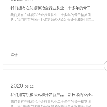
我们拥有在轧辊和冶金行业从业二十多年的骨干精英团队
我们拥有在轧辊和冶金行业从业二十多年的骨干精英团
队，我们拥有与国内外多家知名钢铁冶金企业和设计院长
期密切的合作，我们拥有积极探索和开发新产品、新技术
的经验和实力。 皇冠体育博彩以过硬的专业、完善的技
术、周到的服务赢得了合作单位的高度认可，我们旨在为
您提供高性价比的产品和增值的服务。 公司以"诚信、共
赢、开创"为经营理念，始终坚持-----用户至上，用我们的
服务去赢得客户。在全球贸易一体化的大环境下，我们就
是世界各国同行企业与中国之间架起的一座双赢的桥梁。
详情
2020
05-12
我们拥有积极探索和开发新产品、新技术的经验和实力
我们拥有在轧辊和冶金行业从业二十多年的骨干精英团
队，我们拥有与国内外多家知名钢铁冶金企业和设计院长