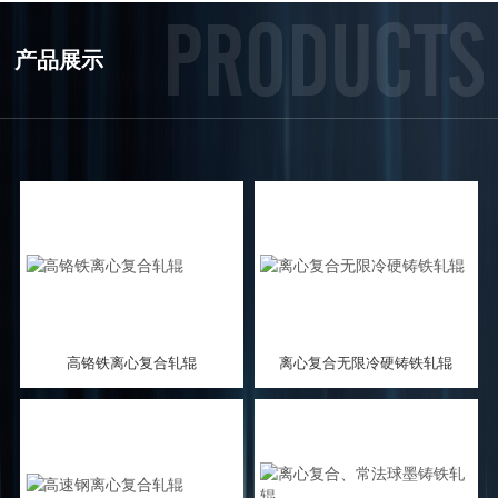
产品展示
高铬铁离心复合轧辊
离心复合无限冷硬铸铁轧辊