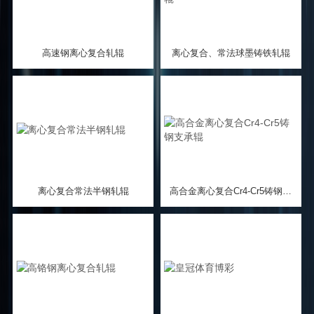
高速钢离心复合轧辊
离心复合、常法球墨铸铁轧辊
离心复合常法半钢轧辊
高合金离心复合Cr4-Cr5铸钢支承辊