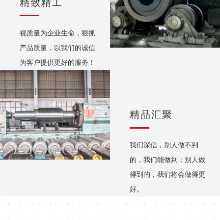
精致精工
视质量为企业生命，狠抓
READ MORE
产品质量，以我们的诚信
为客户提供更好的服务！
精品汇聚
我们深信，别人做不到
的，我们能做到；别人做
得到的，我们将会做得更
好。