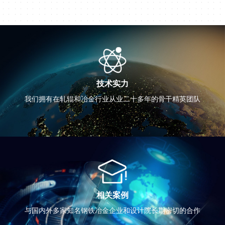
技术实力
我们拥有在轧辊和冶金行业从业二十多年的骨干精英团队
相关案例
与国内外多家知名钢铁冶金企业和设计院长期密切的合作